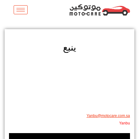
خطي
لى
لمحتوى
ينبع
Yanbu@motocare.com.sa​
Yanbu