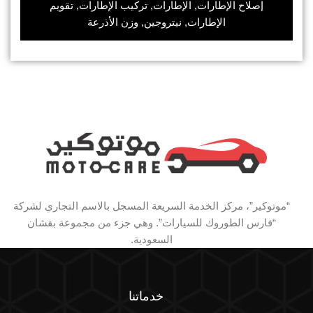
إصلاح الإطارات, الإطارات, تركيب الإطارات, تقويم
الإطارات, نيتروجين, وزن الأذرعة
“موتوكير”، مركز الخدمة السريعة المسجل بالاسم التجاري لشركة
“فارس الطوروك للسيارات”. وهي جزء من مجموعة بقشان
السعودية.
خدماتنا