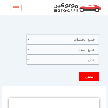
خطي
لى
لمحتوى