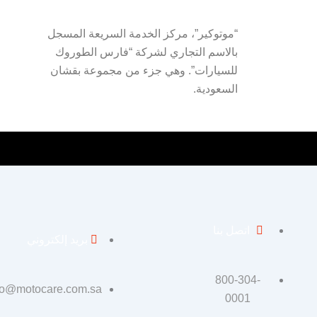
“موتوكير”، مركز الخدمة السريعة المسجل
بالاسم التجاري لشركة “فارس الطوروك
للسيارات”. وهي جزء من مجموعة بقشان
السعودية.
اتصل بنا
بريد إلكتروني
800-304-
fo@motocare.com.sa
0001