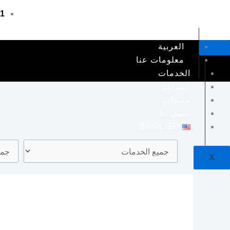
خطي
01
لى
لمحتوى
العربية
معلومات عنا
الخدمات
المراكز
منتجات
اتصل بنا
ENGLISH
X