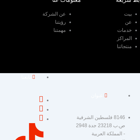
بط سريعة
معلومات عنا
بيت
عن الشركة
عن
رؤيتنا
خدمات
مهمتنا
المراكز
منتجاتنا
تابعنا
عنوان
8146 فلسطين الشرفية
ص.ب 23218 جدة 2948
- المملكة العربية