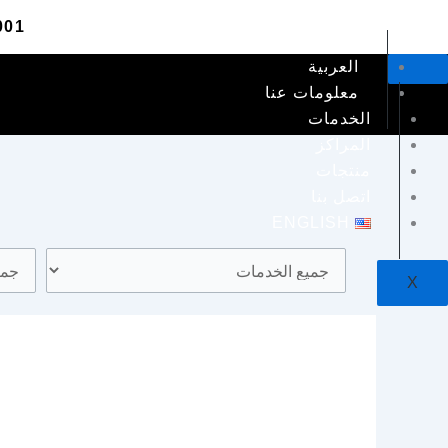
خطي
001
لى
لمحتوى
العربية
معلومات عنا
الخدمات
المراكز
منتجات
اتصل بنا
ENGLISH
X