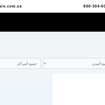
are.com.sa
800-304-0