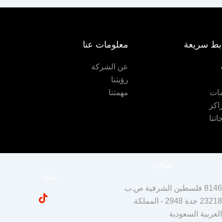
بط سريعة
معلومات عنا
عن الشركة
رؤيتنا
ات
مهمتنا
اكز
اتنا
عنوان
تابعنا
8146 فلسطين الشرفية ص.ب
23218 جدة 2948 - المملكة
لعربية السعودية