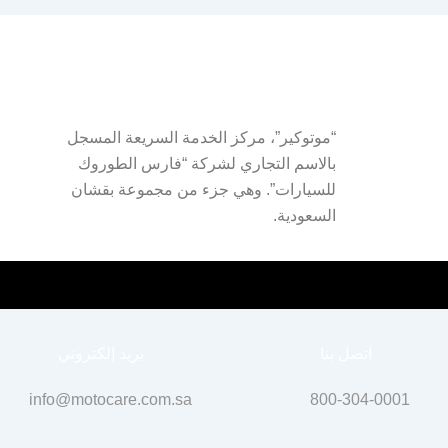
“موتوكير”، مركز الخدمة السريعة المسجل
بالاسم التجاري لشركة “فارس الطوروك
للسيارات”. وهي جزء من مجموعة بقشان
السعودية.
اتصل بنا
بريد إلكتروني
info@motocare.com.sa
800-304-0001