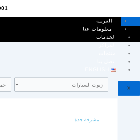
خطي
001
لى
لمحتوى
العربية
معلومات عنا
الخدمات
المراكز
منتجات
اتصل بنا
ENGLISH
X
مشرفة جدة