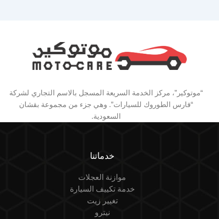
“موتوكير”، مركز الخدمة السريعة المسجل بالاسم التجاري لشركة
“فارس الطوروك للسيارات”. وهي جزء من مجموعة بقشان
السعودية.
خدماتنا
موازنة العجلات
خدمة تكييف السيارة
تغيير زيت
نيترو