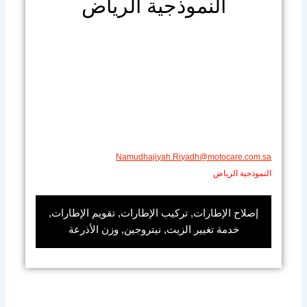
النموذجية الرياض
​​Namudhajiyah.Riyadh@motocare.com.sa​
النموذجية الرياض
إصلاح الإطارات, تركيب الإطارات, تقويم الإطارات,
خدمة تغيير الزيت, نيتروجين, وزن الأذرعة