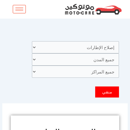
خطي
لى
لمحتوى