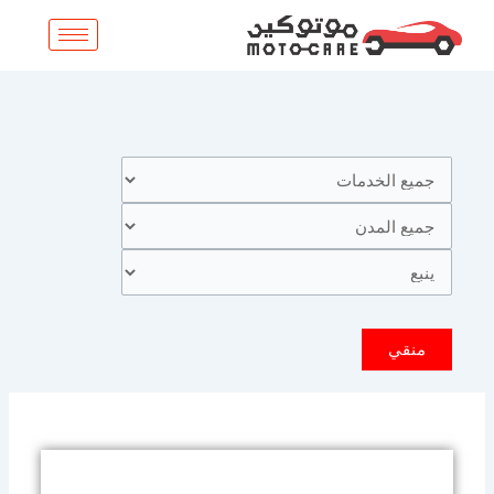
خطي
لى
لمحتوى