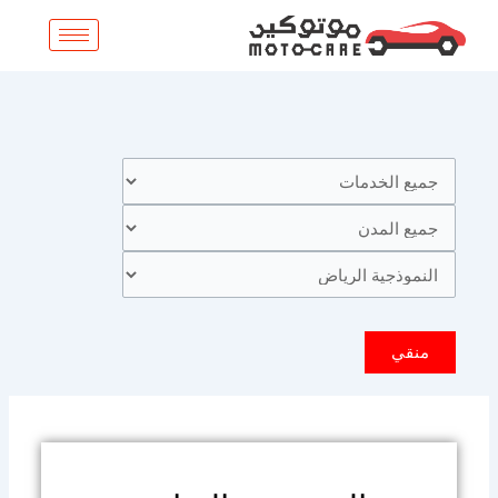
خطي
لى
لمحتوى