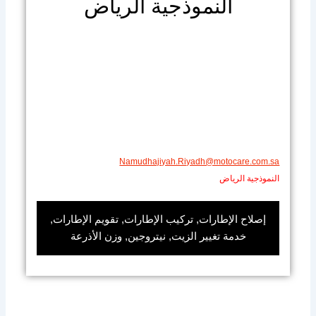
النموذجية الرياض
​​Namudhajiyah.Riyadh@motocare.com.sa​
النموذجية الرياض
إصلاح الإطارات, تركيب الإطارات, تقويم الإطارات,
خدمة تغيير الزيت, نيتروجين, وزن الأذرعة