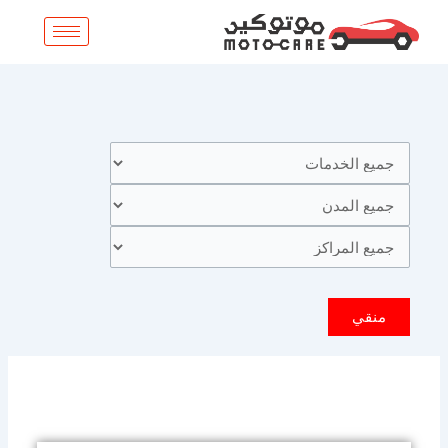
خطي
لى
لمحتوى